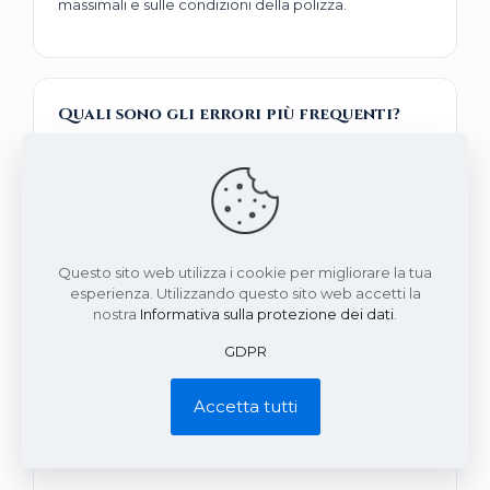
massimali e sulle condizioni della polizza.
Quali sono gli errori più frequenti?
Gli errori più frequenti riguardano attività non
aggiornate, sinistri non indicati, retroattività non
verificata, esclusioni trascurate, massimali
insufficienti o documentazione incompleta.
Questo sito web utilizza i cookie per migliorare la tua
esperienza. Utilizzando questo sito web accetti la
nostra
Informativa sulla protezione dei dati
.
Perché serve una verifica preliminare?
GDPR
La verifica preliminare consente di individuare prima
dell’emissione eventuali criticità di classificazione,
Accetta tutti
documentazione, garanzie, franchigie, esclusioni e
coerenza tra rischio dichiarato e rischio effettivo.