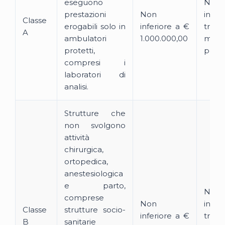
eseguono
Non
prestazioni
Non
infer
Classe
erogabili solo in
inferiore a €
trip
A
ambulatori
1.000.000,00
mass
protetti,
per si
compresi i
laboratori di
analisi.
Strutture che
non svolgono
attività
chirurgica,
ortopedica,
anestesiologica
e parto,
Non
comprese
Non
infer
Classe
strutture socio-
inferiore a €
trip
B
sanitarie