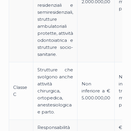
2.000.000,00
mass
residenziali e
per si
semiresidenziali,
strutture
ambulatoriali
protette, attività
odontoiatrica e
strutture socio-
sanitarie.
Strutture che
svolgono anche
Non
attività
Non
infer
Classe
chirurgica,
inferiore a €
trip
C
ortopedica,
5.000.000,00
mass
anestesiologica
per si
e parto.
Responsabilità
€