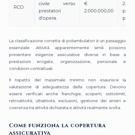
civile verso
€
2.000
RCO
prestatori
2.000.000,00
per si
d’opera.
per a
La classificazione corretta di poliambulatori è un passaggio
essenziale. Attività apparentemente simili possono
presentare esigenze assicurative diverse in base a
prestazioni erogate, organizzazione, personale e
condizioni contrattuali.
Il rispetto del massimale minimo non esaurisce la
valutazione di adeguatezza della copertura. Devono
essere verificati anche franchigie, scoperti, sottolimiti,
retroattività, ultrattività, esclusioni, gestione dei sinistri e
coerenza tra attività dichiarata e attività realmente svolta.
Come funziona la copertura
assicurativa