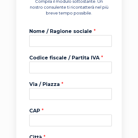
Compila il modulo sottostante. Un
nostro consulente ti ricontatterà nel più
breve tempo possibile.
C
Nome / Ragione sociale
*
I
G
C
A
Codice fiscale / Partita IVA
*
P
N
u
m
e
Via / Piazza
*
r
o
CAP
*
Città
*