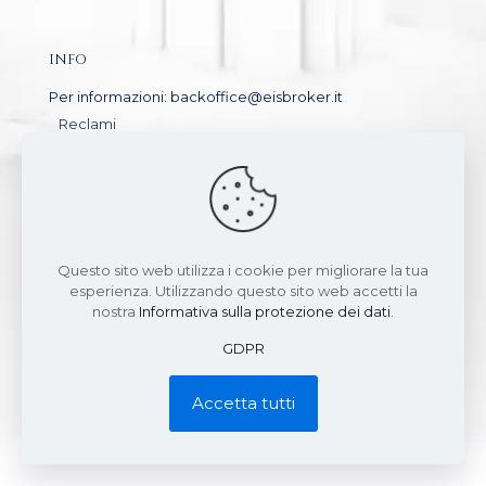
INFO
Per informazioni: backoffice@eisbroker.it
Reclami
Informativa privacy
GDPR
Arbitro Assicurativo – Sistema di risoluzione delle
controversie
Questo sito web utilizza i cookie per migliorare la tua
esperienza. Utilizzando questo sito web accetti la
nostra
Informativa sulla protezione dei dati
.
GDPR
European Insurance Solutions Broker srls
Via Santa Lucia, 44 – 71036 Lucera (FG)
P.IVA 04435070711 – PEC: europeanbroker@pec.it
Accetta tutti
Iscrizione al Registro Unico degli Intermediari Assicurativi (RUI)
– Sezione B n. B000720343