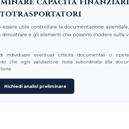
iminare capacità finanziar
totrasportatori
ò essere utile controllare la documentazione aziendale
da dimostrare e gli elementi che possono incidere sulla 
i individuare eventuali criticità documentali o opera
tando che ogni valutazione resta subordinata alla doc
ttoria.
Richiedi analisi preliminare