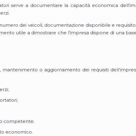
ortatori serve a documentare la capacità economica dell’i
erzi.
e, numero dei veicoli, documentazione disponibile e requisit
mento utile a dimostrare che l’impresa dispone di una base
one, mantenimento o aggiornamento dei requisiti dell’impre
erzi;
rtatori;
ficio competente;
ito economico.