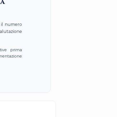
ia
, il numero
valutazione
tive prima
umentazione