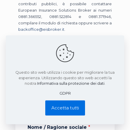
contributi pubblici, è possibile contattare
European Insurance Solutions Broker ai numeri
0881.366552, 0881.522814 e 0881.371946,
compilare il modulo di richiesta oppure scrivere a
backoffice@eisbroker.it
.
Questo sito web utilizza i cookie per migliorare la tua
esperienza. Utilizzando questo sito web accetti la
Richiedi un preventivo
nostra
Informativa sulla protezione dei dati
.
gratuito
GDPR
Compila il modulo sottostante. Un
nostro consulente ti ricontatterà nel più
Accetta tutti
breve tempo possibile.
Nome / Ragione sociale
*