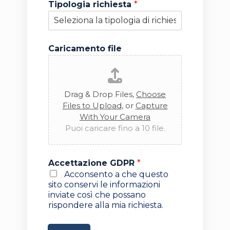
Tipologia richiesta
*
*
Caricamento file
R
e
t
r
Drag & Drop Files,
Choose
o
a
Files to Upload
, or
Capture
t
With Your Camera
t
Puoi caricare fino a 10 file.
i
v
i
Accettazione GDPR
*
t
Acconsento a che questo
à
sito conservi le informazioni
*
inviate così che possano
rispondere alla mia richiesta.