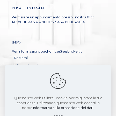
PER APPUNTAMENTI:
Per fissare un appuntamento presso i nostri uffici:
Tel: 0881.366552 – 0881.371946 – 0881.522814
INFO
Per informazioni: backoffice@eisbroker.it
Reclami
Informativa privacy
GDPR
Arbitro Assicurativo – Sistema di risoluzione delle
controversie
Questo sito web utilizza i cookie per migliorare la tua
esperienza. Utilizzando questo sito web accetti la
nostra
Informativa sulla protezione dei dati
.
European Insurance Solutions Broker srls