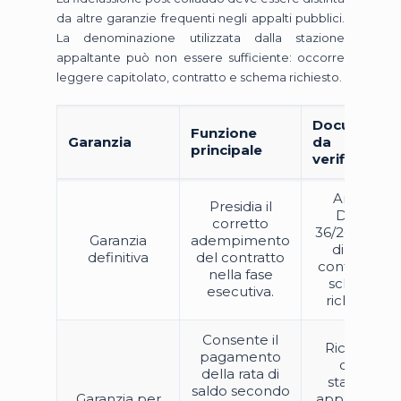
da altre garanzie frequenti negli appalti pubblici.
La denominazione utilizzata dalla stazione
appaltante può non essere sufficiente: occorre
leggere capitolato, contratto e schema richiesto.
Documento
Funzione
Garanzia
da
principale
verificare
Art. 117
Presidia il
D.Lgs.
corretto
36/2023, atti
Garanzia
adempimento
di gara,
definitiva
del contratto
contratto e
nella fase
schema
esecutiva.
richiesto.
Consente il
Richiesta
pagamento
della
della rata di
stazione
saldo secondo
Garanzia per
appaltante,