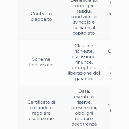
Beneficiario,
Difficolt
obblighi
ricostru
residui,
Contratto
corretta
condizioni di
d’appalto
oggett
svincolo e
durata d
richiami al
garanz
capitolato.
Clausole
richieste,
Contesta
escussione,
del tes
Schema
rinunce,
manca
fideiussorio
proroghe e
accettaz
liberazione del
della pol
garante.
Data,
eventuali
Decorr
Certificato di
riserve,
errata o 
collaudo o
prescrizioni,
non alli
regolare
obblighi
agli obbl
esecuzione
residui e
effettiv
decorrenza