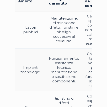
Ambito
da
garantito
controllare
Capitolato
Manutenzione,
speciale,
eliminazione
contratto,
Lavori
difetti, ripristini e
certificato d
pubblici
obblighi
collaudo o
successivi al
regolare
collaudo.
esecuzione.
Capitolato
Funzionamento,
tecnico,
assistenza
verbali di
Impianti
tecnica,
prova,
tecnologici
manutenzione
collaudo
e sostituzione
funzionale 
componenti.
schema
richiesto.
Contratto,
Ripristino di
capitolato,
difetti,
verbale di