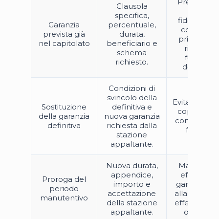
Predisporr
Clausola
una
specifica,
fideiussion
Garanzia
percentuale,
conforme
prevista già
durata,
prima dell
nel capitolato
beneficiario e
richiesta
schema
formale
richiesto.
dell’ente.
Condizioni di
svincolo della
Evitare vuoti
Sostituzione
definitiva e
copertura 
della garanzia
nuova garanzia
contestazio
definitiva
richiesta dalla
formali.
stazione
appaltante.
Nuova durata,
Mantener
appendice,
efficace la
Proroga del
importo e
garanzia fi
periodo
accettazione
alla scaden
manutentivo
della stazione
effettiva deg
appaltante.
obblighi.