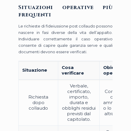
Situazioni operative più
frequenti
Le richieste di fideiussione post collaudo possono
nascere in fasi diverse della vita dell’appalto.
Individuare correttamente il caso operativo
consente di capire quale garanzia serve e quali
documenti devono essere verificati.
Cosa
Obiettivo
Situazione
verificare
operativo
Verbale,
certificato,
Consentire 
Richiesta
importo,
chiusura
dopo
durata e
amministrati
collaudo
obblighi residui
o lo svincolo
previsti dal
altra garanzi
capitolato.