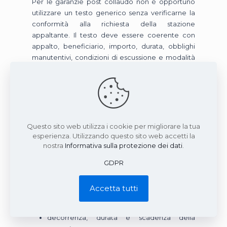
Per le garanzie post collaudo non è opportuno
utilizzare un testo generico senza verificarne la
conformità alla richiesta della stazione
appaltante. Il testo deve essere coerente con
appalto, beneficiario, importo, durata, obblighi
manutentivi, condizioni di escussione e modalità
di svincolo.
corretta indicazione della stazione
appaltante beneficiaria;
corretta indicazione dell’impresa
Questo sito web utilizza i cookie per migliorare la tua
contraente;
esperienza. Utilizzando questo sito web accetti la
riferimento esatto al contratto, al CIG, al CUP
nostra
Informativa sulla protezione dei dati
.
se presente e all’appalto garantito;
GDPR
descrizione coerente dell’obbligo post
collaudo o manutentivo;
Accetta tutti
importo massimo garantito;
decorrenza, durata e scadenza della