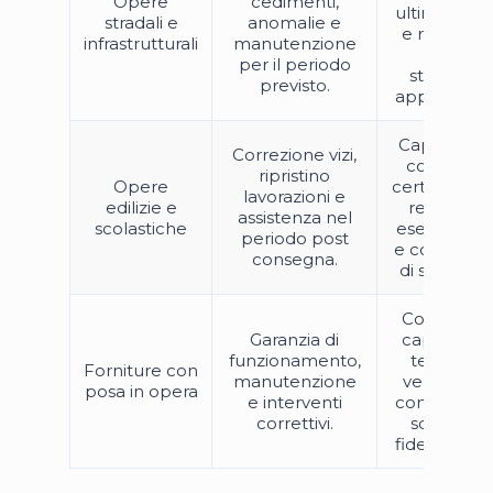
Opere
cedimenti,
ultimazione
stradali e
anomalie e
e richiesta
infrastrutturali
manutenzione
della
per il periodo
stazione
previsto.
appaltante.
Capitolato,
Correzione vizi,
collaudo,
ripristino
Opere
certificato d
lavorazioni e
edilizie e
regolare
assistenza nel
scolastiche
esecuzione
periodo post
e condizioni
consegna.
di svincolo.
Contratto,
Garanzia di
capitolato
funzionamento,
tecnico,
Forniture con
manutenzione
verbale di
posa in opera
e interventi
consegna e
correttivi.
schema
fideiussorio.