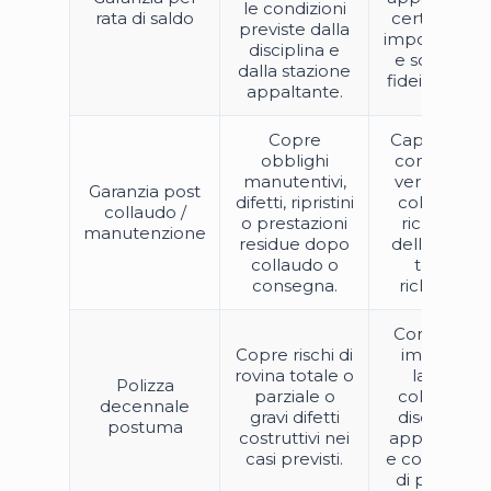
le condizioni
rata di saldo
certificato,
previste dalla
importo rata
disciplina e
e schema
dalla stazione
fideiussorio.
appaltante.
Copre
Capitolato,
obblighi
contratto,
manutentivi,
verbale di
Garanzia post
difetti, ripristini
collaudo,
collaudo /
o prestazioni
richiesta
manutenzione
residue dopo
dell’ente e
collaudo o
testo
consegna.
richiesto.
Contratto,
Copre rischi di
importo
rovina totale o
lavori,
Polizza
parziale o
collaudo,
decennale
gravi difetti
disciplina
postuma
costruttivi nei
applicabile
casi previsti.
e condizioni
di polizza.