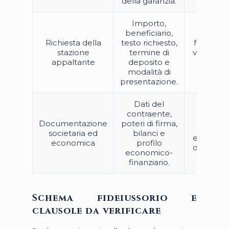
della garanzia.
Importo,
beneficiario,
Garanz
Richiesta della
testo richiesto,
formalm
stazione
termine di
valida m
appaltante
deposito e
accetta
modalità di
per l’en
presentazione.
Dati del
contraente,
Ritardi n
Documentazione
poteri di firma,
deliber
societaria ed
bilanci e
esito neg
economica
profilo
dell’istrut
economico-
finanziario.
Schema fideiussorio e
clausole da verificare