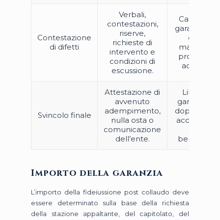
Verbali,
Capire se l
contestazioni,
garanzia de
riserve,
Contestazione
essere
richieste di
di difetti
mantenuta
intervento e
prorogata 
condizioni di
adeguata.
escussione.
Attestazione di
Liberare il
avvenuto
garante sol
adempimento,
dopo forma
Svincolo finale
nulla osta o
accettazio
comunicazione
del
dell’ente.
beneficiario
Importo della garanzia
L’importo della fideiussione post collaudo deve
essere determinato sulla base della richiesta
della stazione appaltante, del capitolato, del