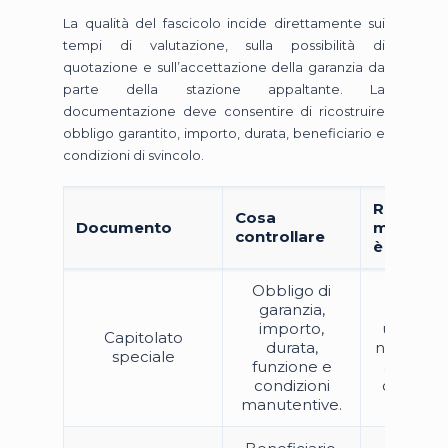
La qualità del fascicolo incide direttamente sui
tempi di valutazione, sulla possibilità di
quotazione e sull’accettazione della garanzia da
parte della stazione appaltante. La
documentazione deve consentire di ricostruire
obbligo garantito, importo, durata, beneficiario e
condizioni di svincolo.
Rischio s
Cosa
Documento
manca o
controllare
è coeren
Obbligo di
garanzia,
Emission
importo,
una gara
Capitolato
durata,
non con
speciale
funzione e
alla rich
condizioni
contratt
manutentive.