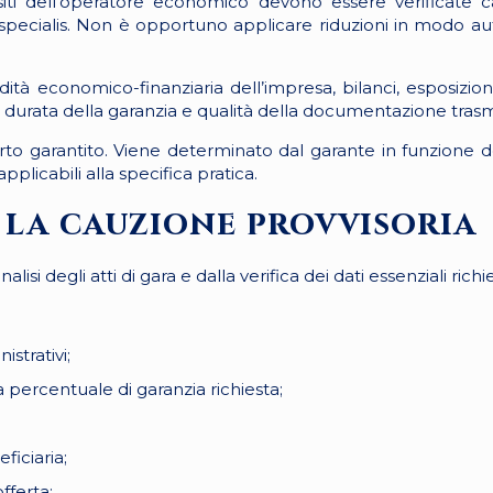
isiti dell’operatore economico devono essere verificate 
 specialis. Non è opportuno applicare riduzioni in modo a
lidità economico-finanziaria dell’impresa, bilanci, esposizion
 durata della garanzia e qualità della documentazione tras
to garantito. Viene determinato dal garante in funzione del
pplicabili alla specifica pratica.
la cauzione provvisoria
isi degli atti di gara e dalla verifica dei dati essenziali rich
istrativi;
 percentuale di garanzia richiesta;
ficiaria;
offerta;