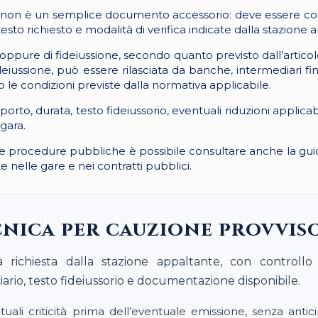
ria non è un semplice documento accessorio: deve essere co
testo richiesto e modalità di verifica indicate dalla stazione 
oppure di fideiussione, secondo quanto previsto dall’articol
iussione, può essere rilasciata da banche, intermediari fina
do le condizioni previste dalla normativa applicabile.
to, durata, testo fideiussorio, eventuali riduzioni applicabil
gara.
le procedure pubbliche è possibile consultare anche la gui
te nelle gare e nei contratti pubblici.
nica per cauzione provvis
ia richiesta dalla stazione appaltante, con controllo
ciario, testo fideiussorio e documentazione disponibile.
tuali criticità prima dell’eventuale emissione, senza antici