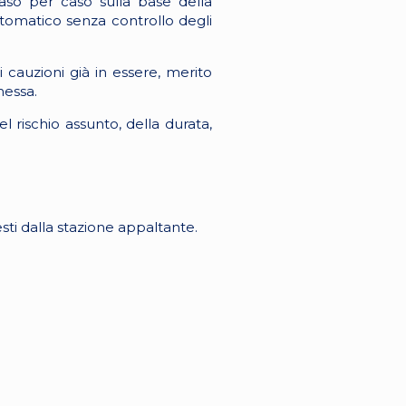
caso per caso sulla base della
utomatico senza controllo degli
i cauzioni già in essere, merito
messa.
 rischio assunto, della durata,
iesti dalla stazione appaltante.