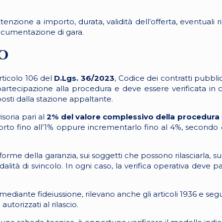
tenzione a importo, durata, validità dell’offerta, eventuali r
documentazione di gara.
o
rticolo 106 del
D.Lgs. 36/2023
, Codice dei contratti pubbl
 partecipazione alla procedura e deve essere verificata in
sposti dalla stazione appaltante.
isoria pari al
2% del valore complessivo della procedura
to fino all’1% oppure incrementarlo fino al 4%, secondo q
forme della garanzia, sui soggetti che possono rilasciarla, su
 di svincolo. In ogni caso, la verifica operativa deve par
 mediante fideiussione, rilevano anche gli articoli 1936 e segu
autorizzati al rilascio.