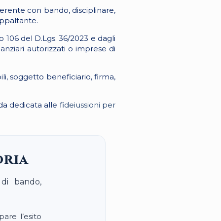
erente con bando, disciplinare,
appaltante.
o 106 del D.Lgs. 36/2023 e dagli
nziari autorizzati o imprese di
i, soggetto beneficiario, firma,
da dedicata alle
fideiussioni per
oria
 di bando,
pare l’esito