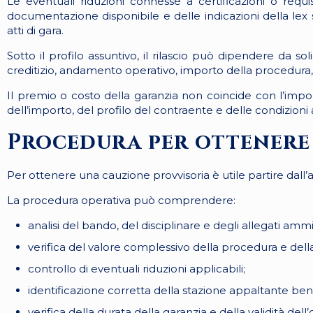
Le eventuali riduzioni connesse a certificazioni o requ
documentazione disponibile e delle indicazioni della lex
atti di gara.
Sotto il profilo assuntivo, il rilascio può dipendere da so
creditizio, andamento operativo, importo della procedura,
Il premio o costo della garanzia non coincide con l’impor
dell’importo, del profilo del contraente e delle condizioni a
Procedura per ottenere 
Per ottenere una cauzione provvisoria è utile partire dall’anal
La procedura operativa può comprendere:
analisi del bando, del disciplinare e degli allegati ammin
verifica del valore complessivo della procedura e della
controllo di eventuali riduzioni applicabili;
identificazione corretta della stazione appaltante bene
verifica della durata della garanzia e della validità dell’