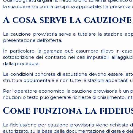
Quando gli atti di gara richiedono uno schema specifico o
la sua coerenza con la disciplina applicabile. La presenza 
A cosa serve la cauzione
La cauzione provvisoria serve a tutelare la stazione ap
presentazione dell’offerta.
In particolare, la garanzia può assumere rilievo in caso 
sottoscrizione del contratto nei casi imputabili all’aggiud
dalla procedura.
Le condizioni concrete di escussione devono essere lette
struttura documentale e non tutte le stazioni appaltanti ut
Per l’operatore economico, la cauzione provvisoria è un pa
riduzioni o testo può generare richieste di chiarimento, integ
Come funziona la fideiu
La fideiussione per cauzione provvisoria viene richiesta
autorizzato, sulla base della documentazione di gara e dei