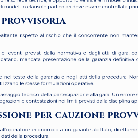
 una scheda tecnica, è opportuno verificare il modello indic
di modelli o clausole particolari deve essere controllata pr
 provvisoria
paltante rispetto al rischio che il concorrente non mante
di eventi previsti dalla normativa e dagli atti di gara, co
icatario, mancata presentazione della garanzia definitiva o 
 nel testo della garanzia e negli atti della procedura. No
ilizzano le stesse formulazioni operative.
ssaggio tecnico della partecipazione alla gara. Un errore s
razioni o contestazioni nei limiti previsti dalla disciplina ap
ssione per cauzione provv
 dall’operatore economico a un garante abilitato, direttam
 dati della procedura.