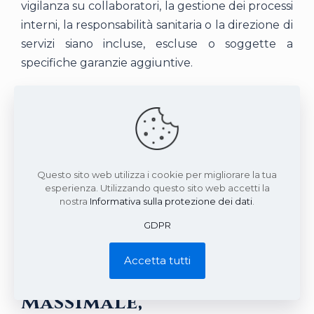
vigilanza su collaboratori, la gestione dei processi
interni, la responsabilità sanitaria o la direzione di
servizi siano incluse, escluse o soggette a
specifiche garanzie aggiuntive.
In presenza di incarichi direttivi o gestionali è
utile inviare all’intermediario una descrizione
completa dell’organizzazione, del numero di
collaboratori, dei servizi erogati, delle deleghe
operative e dei rapporti con la struttura, perché
Questo sito web utilizza i cookie per migliorare la tua
tali elementi possono incidere su massimale,
esperienza. Utilizzando questo sito web accetti la
nostra
Informativa sulla protezione dei dati
.
sottolimiti, franchigie ed eventuali condizioni
particolari.
GDPR
Accetta tutti
Massimale,