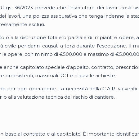
l D.Lgs. 36/2023 prevede che l’esecutore dei lavori costitu
i lavori, una polizza assicurativa che tenga indenne la staz
pressamente esclusi.
o alla distruzione totale o parziale di impianti e opere, anc
tà civile per danni causati a terzi durante l’esecuzione. Il 
per le opere, con minimo di €500.000 e massimo di €5.000.00
e anche capitolato speciale d’appalto, contratto, prescrizi
e preesistenti, massimali RCT e clausole richieste.
o per ogni operazione. La necessità della C.A.R. va verifica
i o alla valutazione tecnica del rischio di cantiere.
 in base al contratto e al capitolato. È importante identific