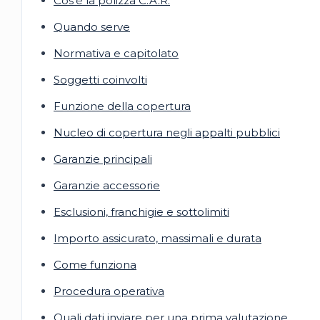
Cos’è la polizza C.A.R.
Quando serve
Normativa e capitolato
Soggetti coinvolti
Funzione della copertura
Nucleo di copertura negli appalti pubblici
Garanzie principali
Garanzie accessorie
Esclusioni, franchigie e sottolimiti
Importo assicurato, massimali e durata
Come funziona
Procedura operativa
Quali dati inviare per una prima valutazione