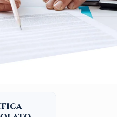
ifica
tolato