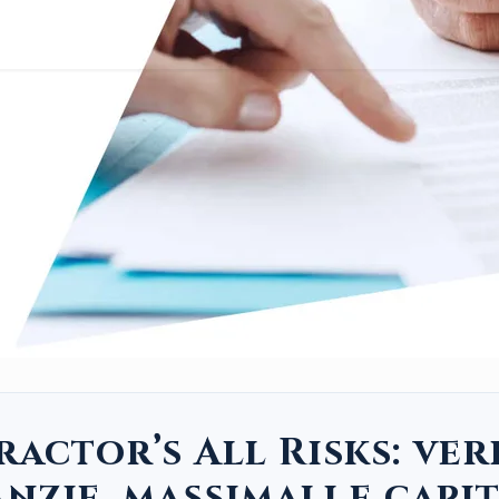
ractor’s All Risks: ver
nzie, massimali e capi