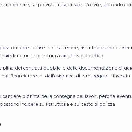
a danni e, se prevista, responsabilità civile, secondo condi
ra durante la fase di costruzione, ristrutturazione o esecu
 richiedono una copertura assicurativa specifica.
sciplina dei contratti pubblici e dalla documentazione di gar
, dal finanziatore o dall’esigenza di proteggere l’inves
l cantiere o prima della consegna dei lavori, perché eventua
possono incidere sull’istruttoria e sul testo di polizza.
o