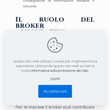
conseguenze di informazioni inesatte o
reticenti.
Il ruolo del
broker
assicurativo
Il broker assicurativo supporta il cliente
nell’analisi dei rischi, nella lettura delle
condizioni di polizza e nella valutazione
Questo sito web utilizza i cookie per migliorare la tua
delle coperture disponibili. Il suo
esperienza. Utilizzando questo sito web accetti la
intervento è particolarmente utile
nostra
Informativa sulla protezione dei dati
.
quando la scelta richiede un confronto
GDPR
tecnico tra garanzie, massimali,
esclusioni, franchigie e condizioni
Accetta tutti
assuntive.
Per le imprese il broker può contribuire