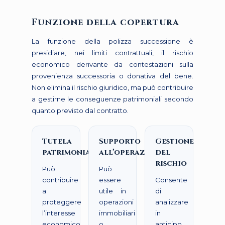
Funzione della copertura
La funzione della polizza successione è
presidiare, nei limiti contrattuali, il rischio
economico derivante da contestazioni sulla
provenienza successoria o donativa del bene.
Non elimina il rischio giuridico, ma può contribuire
a gestirne le conseguenze patrimoniali secondo
quanto previsto dal contratto.
Tutela
Supporto
Gestione
patrimoniale
all’operazione
del
rischio
Può
Può
contribuire
essere
Consente
a
utile in
di
proteggere
operazioni
analizzare
l’interesse
immobiliari
in
economico
o
anticipo