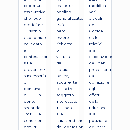
copertura
esiste un
modifica
assicurativa
obbligo
vari
che può
generalizzato.
articoli
presidiare
Può
del
il rischio
però
Codice
economico
essere
civile
collegato
richiesta
relativi
a
o
alla
contestazioni
valutata
circolazione
sulla
da
dei beni
provenienza
notaio,
provenienti
successoria
banca,
da
o
acquirente
donazione,
donativa
o altro
agli
di un
soggetto
effetti
bene,
interessato
della
secondo
in base
riduzione,
limiti e
alle
alla
condizioni
caratteristiche
posizione
previsti
dell’operazione.
dei terzi