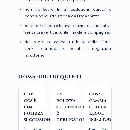
non verificare limiti, esclusioni, durata e
condizioni di attivazione dell’indennizzo;
dare per disponibile una soluzione assicurativa
senza preventiva conferma della compagnia;
richiedere la pratica a ridosso della stipula
senza considerare possibili integrazioni
istruttorie.
Domande frequenti
Che
La
Cosa
cos’è
polizza
cambia
una
successione
con la
polizza
è
Legge
successione?
obbligatoria?
182/2025?
È una
Non
L’art. 44