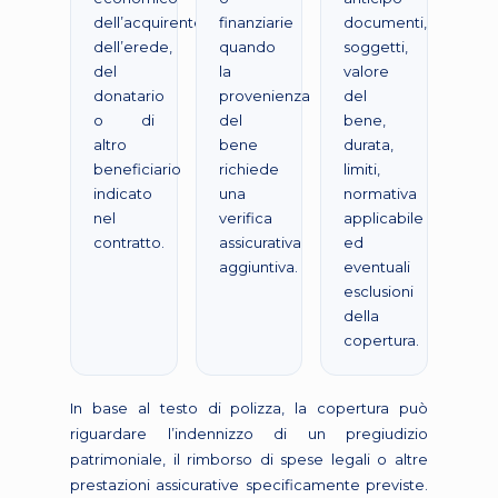
dell’acquirente,
finanziarie
documenti,
dell’erede,
quando
soggetti,
del
la
valore
donatario
provenienza
del
o di
del
bene,
altro
bene
durata,
beneficiario
richiede
limiti,
indicato
una
normativa
nel
verifica
applicabile
contratto.
assicurativa
ed
aggiuntiva.
eventuali
esclusioni
della
copertura.
In base al testo di polizza, la copertura può
riguardare l’indennizzo di un pregiudizio
patrimoniale, il rimborso di spese legali o altre
prestazioni assicurative specificamente previste.