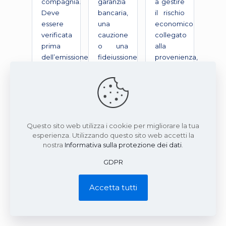
compagnia.
garanzia
a gestire
Deve
bancaria,
il rischio
essere
una
economico
verificata
cauzione
collegato
prima
o una
alla
dell’emissione
fideiussione
provenienza,
e non
a prima
se la
può
richiesta.
polizza è
essere
accettata
assunta
dai
come
soggetti
standard.
coinvolti
Questo sito web utilizza i cookie per migliorare la tua
e
esperienza. Utilizzando questo sito web accetti la
nostra
Informativa sulla protezione dei dati
.
coerente
con
GDPR
l’operazione.
Accetta tutti
Per approfondire