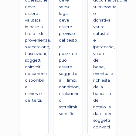
operazione
delle
documentazione
deve
spese
successoria
essere
legali
o
valutata
deve
donativa,
in base a
essere
visure
titolo di
previsto
catastali
provenienza,
dal testo
e
successione,
di
ipotecarie,
trascrizioni,
polizza e
valore
soggetti
può
del
coinvolti,
essere
bene,
documenti
soggetto
eventuale
disponibili
a limiti,
richiesta
e
condizioni,
della
richieste
esclusioni
banca o
dei terzi.
o
del
sottolimiti
notaio e
specifici.
dati dei
soggetti
coinvolti.