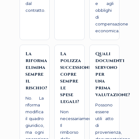
dal
e agli
contratto.
obblighi
di
compensazione
economica.
La
La
Quali
riforma
polizza
documenti
elimina
successione
servono
sempre
copre
per
il
sempre
una
rischio?
le
prima
spese
valutazione?
No. La
legali?
riforma
Possono
modifica
Non
essere
il quadro
necessariamente.
utili atto
giuridico,
Il
di
ma ogni
rimborso
provenienza,