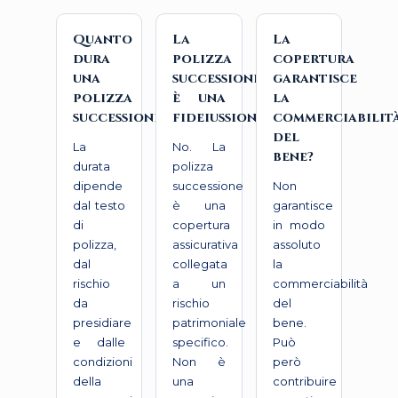
Quanto
La
La
dura
polizza
copertura
una
successione
garantisce
polizza
è una
la
successione?
fideiussione?
commerciabilit
del
La
No. La
bene?
durata
polizza
dipende
successione
Non
dal testo
è una
garantisce
di
copertura
in modo
polizza,
assicurativa
assoluto
dal
collegata
la
rischio
a un
commerciabilità
da
rischio
del
presidiare
patrimoniale
bene.
e dalle
specifico.
Può
condizioni
Non è
però
della
una
contribuire