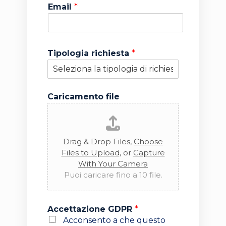
Email
*
Tipologia richiesta
*
I
Caricamento file
m
p
o
r
Drag & Drop Files,
Choose
t
o
Files to Upload
, or
Capture
*
With Your Camera
t
Puoi caricare fino a 10 file.
r
a
t
Accettazione GDPR
*
t
Acconsento a che questo
a