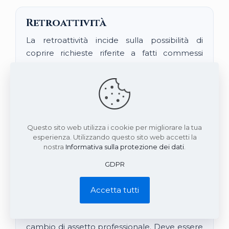
Retroattività
La retroattività incide sulla possibilità di
coprire richieste riferite a fatti commessi
prima della decorrenza della polizza, se
denunciati durante il periodo di efficacia e se
rientranti nelle condizioni contrattuali. È
particolarmente importante in caso di
cambio compagnia o precedente attività
Questo sito web utilizza i cookie per migliorare la tua
non assicurata.
esperienza. Utilizzando questo sito web accetti la
nostra
Informativa sulla protezione dei dati
.
GDPR
Postuma
La garanzia postuma può essere rilevante in
Accetta tutti
caso di cessazione dell’attività,
pensionamento, chiusura dello studio o
cambio di assetto professionale. Deve essere